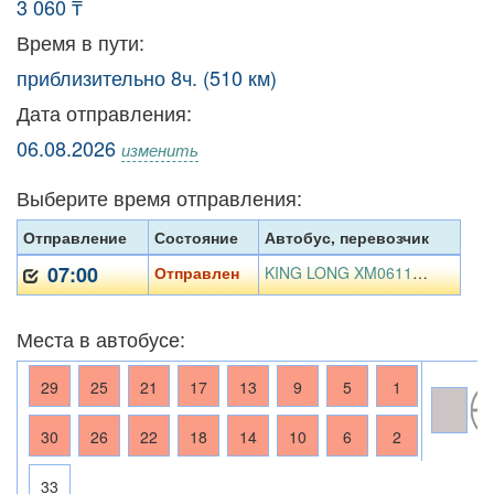
3 060 ₸
Время в пути:
приблизительно 8ч. (510 км)
Дата отправления:
06.08.2026
изменить
Выберите время отправления:
Отправление
Состояние
Автобус, перевозчик
07:00
Отправлен
KING LONG XM06112AY 646 AV07, ТОО Жанибек Строй Сервис
Места в автобусе:
29
25
21
17
13
9
5
1
30
26
22
18
14
10
6
2
33