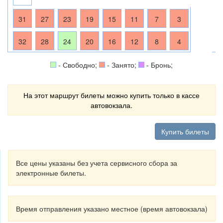
31
27
23
19
15
11
7
3
32
28
24
20
16
12
8
4
- Свободно;
- Занято;
- Бронь;
На этот маршрут билеты можно купить только в кассе
автовокзала.
Купить билеты
Все цены указаны без учета сервисного сбора за
электронные билеты.
Время отправления указано местное (время автовокзала)