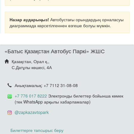
Назар аударыңыз!
Автобустағы орындардың орналасуы
диаграммада көрсетілгеннен өзгеше болуы мүмкін.
«Батыс Қазақстан Автобус Паркі» ЖШС
Қазақстан, Орал қ.,
С.Датұлы көшесі, 4А
Анықтамалық: +7 7112 31-08-08
+7 776 017 8222
Электронды билеттер бойынша көмек
(тек WhatsApp арқылы хабарламалар)
@zapkazavtopark
Билеттерге тапсырыс беру