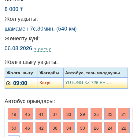
8 000 ₸
Жол уақыты:
шамамен 7с.30мин. (540 км)
Жөнелту күні:
06.08.2026
түзету
Жолға шығу уақыты:
Жолға шығу
Жағдайы
Автобус, тасымалдаушы
09:00
Кетуі
YUTONG KZ 726 BH 06, «ЛаВаТранс» ЖШС
Автобус орындары:
49
45
41
37
33
29
25
23
21
50
46
42
38
34
30
26
24
22