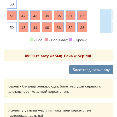
53
51
47
43
39
35
31
27
52
48
44
40
36
32
28
- Бос;
- Бос емес;
- Бронь;
09:00-ге сату жабық. Рейс жіберілді.
Билеттерді сатып алу
Барлық бағалар электрондық билеттер үшін сервистік
алымды есепке алмай көрсетілген.
Жөнелту уақыты жергілікті уақытпен көрсетілген
(автовокзал уақыты)