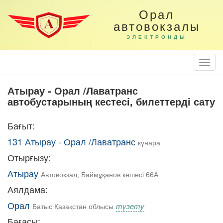
Орал
автовокзалы
ЭЛЕКТРОНДЫ
Togg
Navi
Атырау - Орал /Лаватранс
автобустарының кестесі, билеттерді сату
Бағыт:
131 Атырау - Орал /Лаватранс
күнара
Отырғызу:
Атырау
Автовокзал, Баймұқанов көшесі 66А
Аялдама:
Орал
түзету
Батыс Қазақстан облысы
Бағасы: