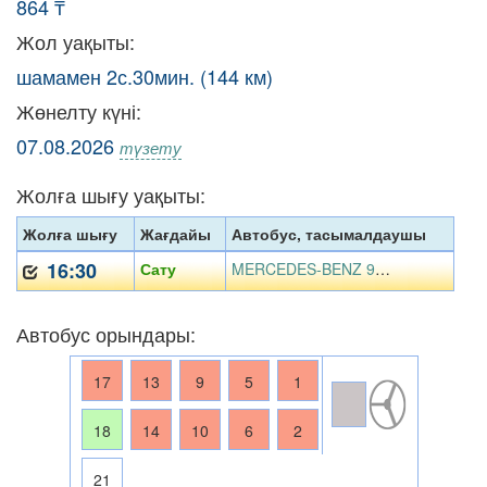
864 ₸
Жол уақыты:
шамамен 2с.30мин. (144 км)
Жөнелту күні:
07.08.2026
түзету
Жолға шығу уақыты:
Жолға шығу
Жағдайы
Автобус, тасымалдаушы
16:30
Сату
MERCEDES-BENZ 972 KUA07, «Тойлан» ЖК
Автобус орындары:
17
13
9
5
1
18
14
10
6
2
21