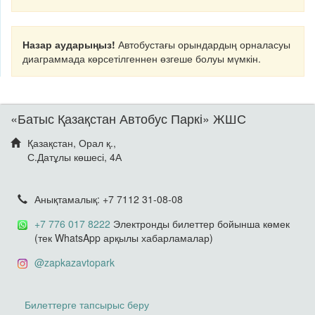
Назар аударыңыз!
Автобустағы орындардың орналасуы
диаграммада көрсетілгеннен өзгеше болуы мүмкін.
«Батыс Қазақстан Автобус Паркі» ЖШС
Қазақстан, Орал қ.,
С.Датұлы көшесі, 4А
Анықтамалық: +7 7112 31-08-08
+7 776 017 8222
Электронды билеттер бойынша көмек
(тек WhatsApp арқылы хабарламалар)
@zapkazavtopark
Билеттерге тапсырыс беру