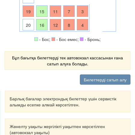
19
15
11
7
3
20
16
12
8
4
- Бос;
- Бос емес;
- Бронь;
Бұл бағытқа билеттерді тек автовокзал кассасынан ғана
сатып алуға болады.
Билеттерді сатып алу
Барлық бағалар электрондық билеттер үшін сервистік
алымды есепке алмай көрсетілген.
Жөнелту уақыты жергілікті уақытпен көрсетілген
(автовокзал уақыты)