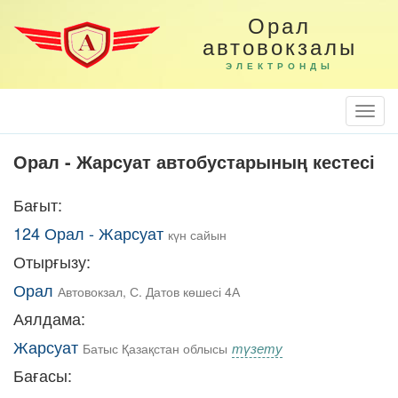
Орал
автовокзалы
ЭЛЕКТРОНДЫ
Togg
Navi
Орал - Жарсуат автобустарының кестесі
Бағыт:
124 Орал - Жарсуат
күн сайын
Отырғызу:
Орал
Автовокзал, С. Датов көшесі 4А
Аялдама:
Жарсуат
түзету
Батыс Қазақстан облысы
Бағасы: