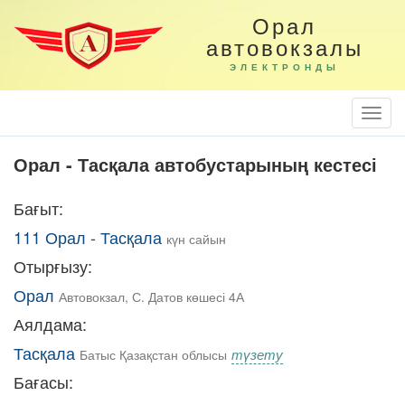
Орал
автовокзалы
ЭЛЕКТРОНДЫ
Togg
Navi
Орал - Тасқала автобустарының кестесі
Бағыт:
111 Орал - Тасқала
күн сайын
Отырғызу:
Орал
Автовокзал, С. Датов көшесі 4А
Аялдама:
Тасқала
түзету
Батыс Қазақстан облысы
Бағасы: