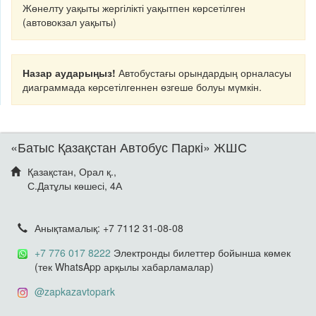
Жөнелту уақыты жергілікті уақытпен көрсетілген
(автовокзал уақыты)
Назар аударыңыз!
Автобустағы орындардың орналасуы
диаграммада көрсетілгеннен өзгеше болуы мүмкін.
«Батыс Қазақстан Автобус Паркі» ЖШС
Қазақстан, Орал қ.,
С.Датұлы көшесі, 4А
Анықтамалық: +7 7112 31-08-08
+7 776 017 8222
Электронды билеттер бойынша көмек
(тек WhatsApp арқылы хабарламалар)
@zapkazavtopark