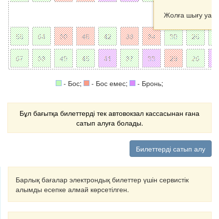
Жолға шығу уақ
- Бос;
- Бос емес;
- Бронь;
Бұл бағытқа билеттерді тек автовокзал кассасынан ғана
сатып алуға болады.
Билеттерді сатып алу
Барлық бағалар электрондық билеттер үшін сервистік
алымды есепке алмай көрсетілген.