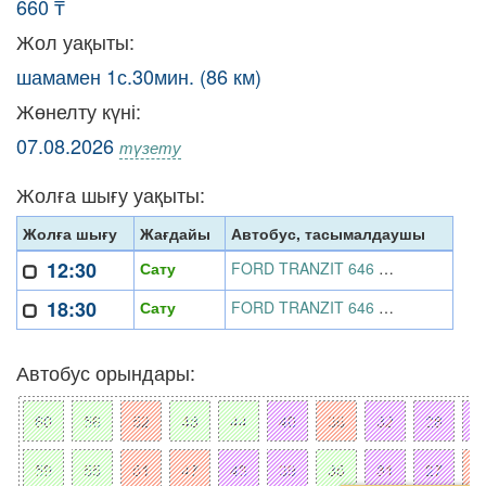
660 ₸
Жол уақыты:
шамамен 1с.30мин. (86 км)
Жөнелту күні:
07.08.2026
түзету
Жолға шығу уақыты:
Жолға шығу
Жағдайы
Автобус, тасымалдаушы
12:30
Сату
FORD TRANZIT 646 AEI 07, «АвтоТранс» ЖК
18:30
Сату
FORD TRANZIT 646 AEI 07, «АвтоТранс» ЖК
Автобус орындары: