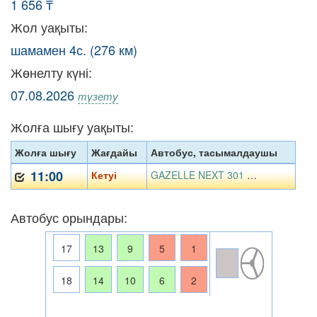
1 656 ₸
Жол уақыты:
шамамен 4с. (276 км)
Жөнелту күні:
07.08.2026
түзету
Жолға шығу уақыты:
Жолға шығу
Жағдайы
Автобус, тасымалдаушы
11:00
Кетуі
GAZELLE NEXT 301 AIK 07, «Жібек Жолы» ЖК
Автобус орындары:
17
13
9
5
1
18
14
10
6
2