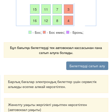
15
11
7
3
16
12
8
4
- Бос;
- Бос емес;
- Бронь;
Бұл бағытқа билеттерді тек автовокзал кассасынан ғана
сатып алуға болады.
Билеттерді сатып алу
Барлық бағалар электрондық билеттер үшін сервистік
алымды есепке алмай көрсетілген.
Жөнелту уақыты жергілікті уақытпен көрсетілген
(автовокзал уақыты)