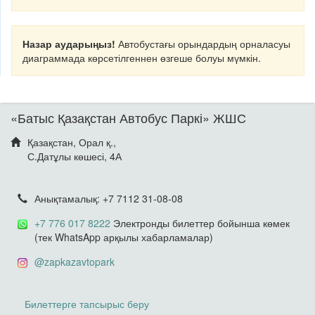
Назар аударыңыз!
Автобустағы орындардың орналасуы
диаграммада көрсетілгеннен өзгеше болуы мүмкін.
«Батыс Қазақстан Автобус Паркі» ЖШС
Қазақстан, Орал қ.,
С.Датұлы көшесі, 4А
Анықтамалық: +7 7112 31-08-08
+7 776 017 8222
Электронды билеттер бойынша көмек
(тек WhatsApp арқылы хабарламалар)
@zapkazavtopark
Билеттерге тапсырыс беру