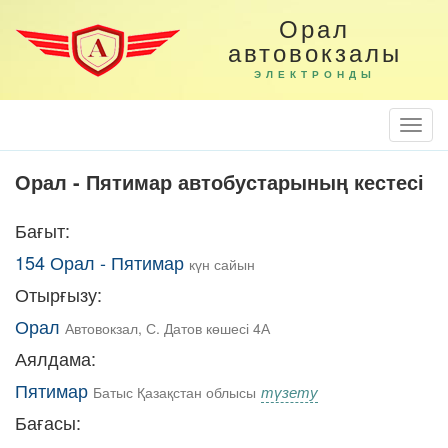
Орал
автовокзалы
ЭЛЕКТРОНДЫ
Togg
Navi
Орал - Пятимар автобустарының кестесі
Бағыт:
154 Орал - Пятимар
күн сайын
Отырғызу:
Орал
Автовокзал, С. Датов көшесі 4А
Аялдама:
Пятимар
түзету
Батыс Қазақстан облысы
Бағасы: