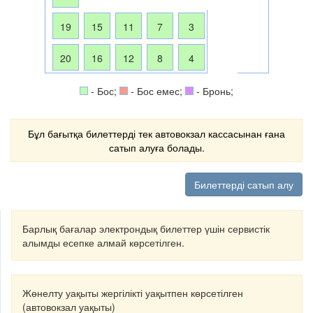
19
15
11
7
3
20
16
12
8
4
- Бос;
- Бос емес;
- Бронь;
Бұл бағытқа билеттерді тек автовокзал кассасынан ғана
сатып алуға болады.
Билеттерді сатып алу
Барлық бағалар электрондық билеттер үшін сервистік
алымды есепке алмай көрсетілген.
Жөнелту уақыты жергілікті уақытпен көрсетілген
(автовокзал уақыты)