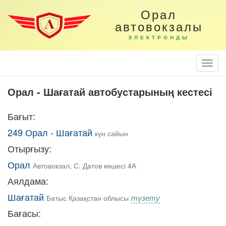
Орал
автовокзалы
ЭЛЕКТРОНДЫ
Togg
Navi
Орал - Шағатай автобустарының кестесі
Бағыт:
249 Орал - Шағатай
күн сайын
Отырғызу:
Орал
Автовокзал, С. Датов көшесі 4А
Аялдама:
Шағатай
түзету
Батыс Қазақстан облысы
Бағасы: