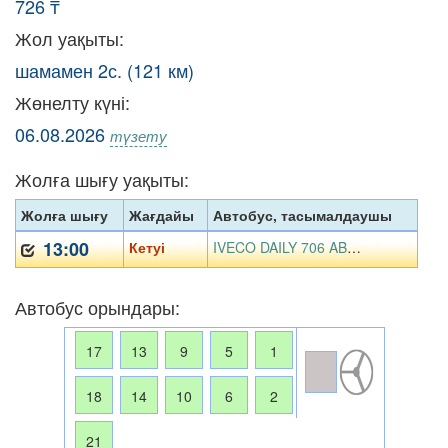
726 ₸
Жол уақыты:
шамамен 2с. (121 км)
Жөнелту күні:
06.08.2026
түзету
Жолға шығу уақыты:
Жолға шығу
Жағдайы
Автобус, тасымалдаушы
13:00
Кетуі
IVECO DAILY 706 ABJ07, «SayanTravel» ЖК
Автобус орындары:
17
13
9
5
1
18
14
10
6
2
21