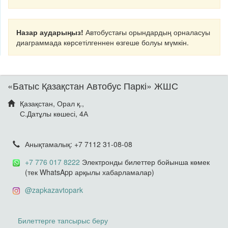
Назар аударыңыз!
Автобустағы орындардың орналасуы
диаграммада көрсетілгеннен өзгеше болуы мүмкін.
«Батыс Қазақстан Автобус Паркі» ЖШС
Қазақстан, Орал қ.,
С.Датұлы көшесі, 4А
Анықтамалық: +7 7112 31-08-08
+7 776 017 8222
Электронды билеттер бойынша көмек
(тек WhatsApp арқылы хабарламалар)
@zapkazavtopark
Билеттерге тапсырыс беру