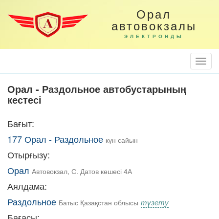
Орал
автовокзалы
ЭЛЕКТРОНДЫ
Togg
Navi
Орал - Раздольное автобустарының
кестесі
Бағыт:
177 Орал - Раздольное
күн сайын
Отырғызу:
Орал
Автовокзал, С. Датов көшесі 4А
Аялдама:
Раздольное
түзету
Батыс Қазақстан облысы
Бағасы: