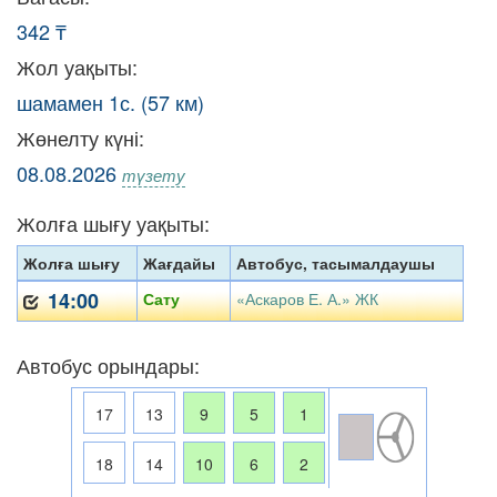
342 ₸
Жол уақыты:
шамамен 1с. (57 км)
Жөнелту күні:
08.08.2026
түзету
Жолға шығу уақыты:
Жолға шығу
Жағдайы
Автобус, тасымалдаушы
14:00
Сату
«Аскаров Е. А.» ЖК
Автобус орындары:
17
13
9
5
1
18
14
10
6
2