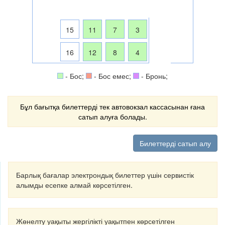
15
11
7
3
16
12
8
4
- Бос;
- Бос емес;
- Бронь;
Бұл бағытқа билеттерді тек автовокзал кассасынан ғана
сатып алуға болады.
Билеттерді сатып алу
Барлық бағалар электрондық билеттер үшін сервистік
алымды есепке алмай көрсетілген.
Жөнелту уақыты жергілікті уақытпен көрсетілген