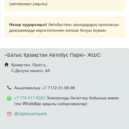
(автовокзал уақыты)
Назар аударыңыз!
Автобустағы орындардың орналасуы
диаграммада көрсетілгеннен өзгеше болуы мүмкін.
«Батыс Қазақстан Автобус Паркі» ЖШС
Қазақстан, Орал қ.,
С.Датұлы көшесі, 4А
Анықтамалық: +7 7112 31-08-08
+7 776 017 8222
Электронды билеттер бойынша көмек
(тек WhatsApp арқылы хабарламалар)
@zapkazavtopark