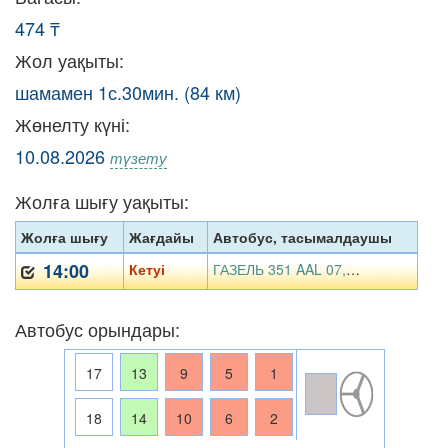
474 ₸
Жол уақыты:
шамамен 1с.30мин. (84 км)
Жөнелту күні:
10.08.2026
түзету
Жолға шығу уақыты:
Жолға шығу
Жағдайы
Автобус, тасымалдаушы
14:00
Кетуі
ГАЗЕЛЬ 351 AAL 07, «Турин В. М.» ЖК
Автобус орындары:
17
13
9
5
1
18
14
10
6
2