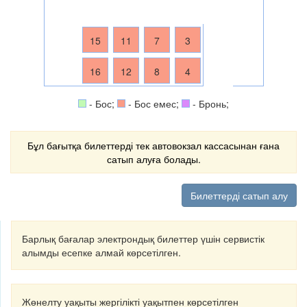
15
11
7
3
16
12
8
4
- Бос;
- Бос емес;
- Бронь;
Бұл бағытқа билеттерді тек автовокзал кассасынан ғана
сатып алуға болады.
Билеттерді сатып алу
Барлық бағалар электрондық билеттер үшін сервистік
алымды есепке алмай көрсетілген.
Жөнелту уақыты жергілікті уақытпен көрсетілген