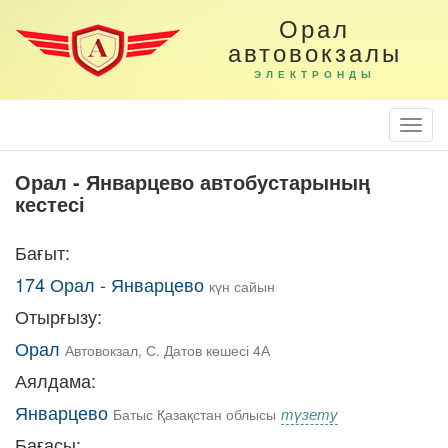
Орал
автовокзалы
ЭЛЕКТРОНДЫ
Togg
Navi
Орал - Январцево автобустарының
кестесі
Бағыт:
174 Орал - Январцево
күн сайын
Отырғызу:
Орал
Автовокзал, С. Датов көшесі 4А
Аялдама:
Январцево
түзету
Батыс Қазақстан облысы
Бағасы: