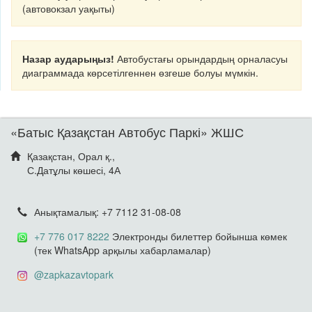
(автовокзал уақыты)
Назар аударыңыз!
Автобустағы орындардың орналасуы
диаграммада көрсетілгеннен өзгеше болуы мүмкін.
«Батыс Қазақстан Автобус Паркі» ЖШС
Қазақстан, Орал қ.,
С.Датұлы көшесі, 4А
Анықтамалық: +7 7112 31-08-08
+7 776 017 8222
Электронды билеттер бойынша көмек
(тек WhatsApp арқылы хабарламалар)
@zapkazavtopark