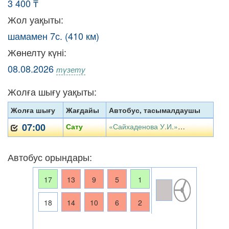
3 400 ₸
Жол уақыты:
шамамен 7с. (410 км)
Жөнелту күні:
08.08.2026
түзету
Жолға шығу уақыты:
Жолға шығу
Жағдайы
Автобус, тасымалдаушы
07:00
Сату
«Сайхаденова У.И.» ЖК
Автобус орындары:
17
13
9
5
1
18
14
10
6
2