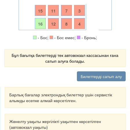
15
11
7
3
16
12
8
4
- Бос;
- Бос емес;
- Бронь;
Бұл бағытқа билеттерді тек автовокзал кассасынан ғана
сатып алуға болады.
Билеттерді сатып алу
Барлық бағалар электрондық билеттер үшін сервистік
алымды есепке алмай көрсетілген.
Жөнелту уақыты жергілікті уақытпен көрсетілген
(автовокзал уақыты)