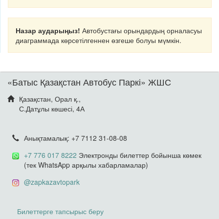
Назар аударыңыз!
Автобустағы орындардың орналасуы
диаграммада көрсетілгеннен өзгеше болуы мүмкін.
«Батыс Қазақстан Автобус Паркі» ЖШС
Қазақстан, Орал қ.,
С.Датұлы көшесі, 4А
Анықтамалық: +7 7112 31-08-08
+7 776 017 8222
Электронды билеттер бойынша көмек
(тек WhatsApp арқылы хабарламалар)
@zapkazavtopark
Билеттерге тапсырыс беру