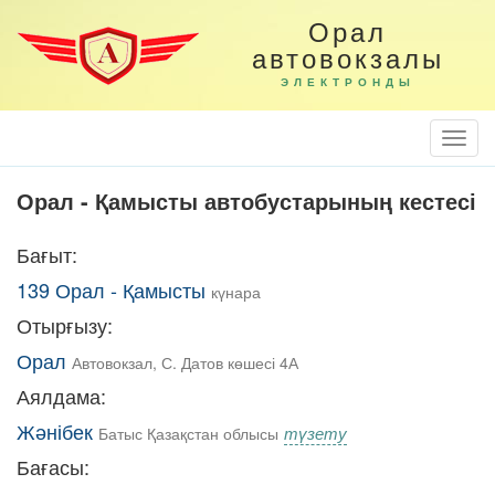
Орал
автовокзалы
ЭЛЕКТРОНДЫ
Togg
Navi
Орал - Қамысты автобустарының кестесі
Бағыт:
139 Орал - Қамысты
күнара
Отырғызу:
Орал
Автовокзал, С. Датов көшесі 4А
Аялдама:
Жәнібек
түзету
Батыс Қазақстан облысы
Бағасы: