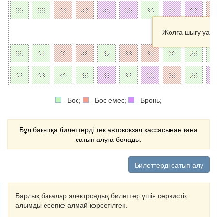
Жолға шығу уақ
- Бос;
- Бос емес;
- Бронь;
Бұл бағытқа билеттерді тек автовокзал кассасынан ғана
сатып алуға болады.
Билеттерді сатып алу
Барлық бағалар электрондық билеттер үшін сервистік
алымды есепке алмай көрсетілген.