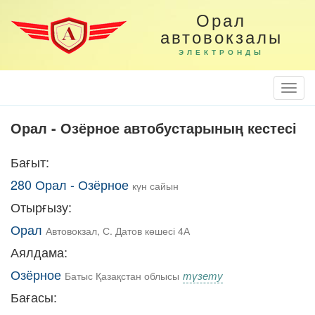
Орал
автовокзалы
ЭЛЕКТРОНДЫ
Togg
Navi
Орал - Озёрное автобустарының кестесі
Бағыт:
280 Орал - Озёрное
күн сайын
Отырғызу:
Орал
Автовокзал, С. Датов көшесі 4А
Аялдама:
Озёрное
түзету
Батыс Қазақстан облысы
Бағасы: