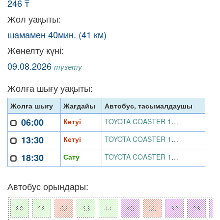
246 ₸
Жол уақыты:
шамамен 40мин. (41 км)
Жөнелту күні:
09.08.2026
түзету
Жолға шығу уақыты:
Жолға шығу
Жағдайы
Автобус, тасымалдаушы
06:00
Кетуі
TOYOTA COASTER 137 BE 12, «БатысАвтоПарк» ЖШС
13:30
Кетуі
TOYOTA COASTER 137 BE 12, «БатысАвтоПарк» ЖШС
18:30
Сату
TOYOTA COASTER 137 BE 12, «БатысАвтоПарк» ЖШС
Автобус орындары: