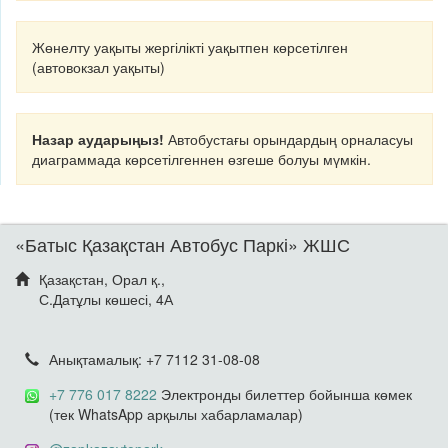
Жөнелту уақыты жергілікті уақытпен көрсетілген
(автовокзал уақыты)
Назар аударыңыз!
Автобустағы орындардың орналасуы
диаграммада көрсетілгеннен өзгеше болуы мүмкін.
«Батыс Қазақстан Автобус Паркі» ЖШС
Қазақстан, Орал қ.,
С.Датұлы көшесі, 4А
Анықтамалық: +7 7112 31-08-08
+7 776 017 8222
Электронды билеттер бойынша көмек
(тек WhatsApp арқылы хабарламалар)