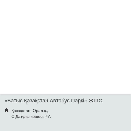
«Батыс Қазақстан Автобус Паркі» ЖШС
Қазақстан, Орал қ.,
С.Датұлы көшесі, 4А