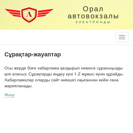
Орал
автовокзалы
ЭЛЕКТРОНДЫ
Togg
Navi
Сұрақтар-жауаптар
Осы жерде бізге хабарлама қалдырып немесе сұрағыңызды
қоя аласыз. Сұрақтарды өңдеу күні 1-2 жұмыс күнін құрайды.
Хабарламалар оларды сайт әкімшісі оқығаннан кейін ғана
жарияланады.
Жазу